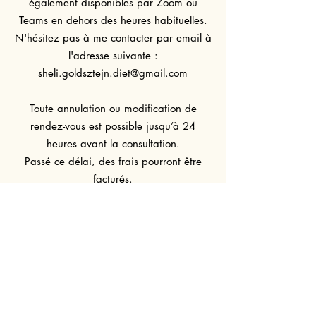
également disponibles par Zoom ou
Teams en dehors des heures habituelles.
N'hésitez pas à me contacter par email à
l'adresse suivante :
sheli.goldsztejn.diet@gmail.com
Toute annulation ou modification de
rendez-vous est possible jusqu’à 24
heures avant la consultation.
Passé ce délai, des frais pourront être
facturés.
Remboursement
partiel
possible par votre
mutuelle. N'hésitez pas à
vous r
enseigner
!
F. Merens